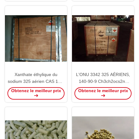
SEXE de granule de 90%
Xanthate éthylique du
L'ONU 3342 325 AÉRIENS,
sodium 325 aérien CAS 140-
140-90-9 Ch3ch2ocs2na
90-9 pour le sulfure
pour les minerais complexes
Obtenez le meilleur prix
Obtenez le meilleur prix
métallique