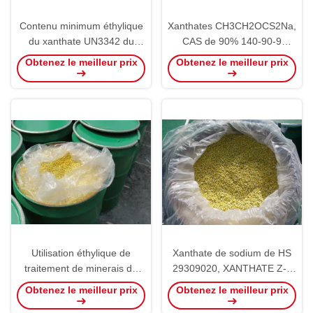
Contenu minimum éthylique
Xanthates CH3CH2OCS2Na,
du xanthate UN3342 du
CAS de 90% 140-90-9
xanthate 90% de sodium de
FLOMIN C3200
Obtenez le meilleur prix
Obtenez le meilleur prix
Ch3ch2ocs2na
Utilisation éthylique de
Xanthate de sodium de HS
traitement de minerais de
29309020, XANTHATE Z-3
complexe du xanthate HS
de CH3CH2OCS2Na
Obtenez le meilleur prix
Obtenez le meilleur prix
29309020 de sodium de