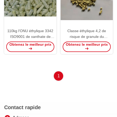
110kg l'ONU éthylique 3342
Classe éthylique 4,2 de
ISO9001 de xanthate de
risque de granule du
sodium du xanthate Z-3 a
xanthate 90% de sodium de
Obtenez le meilleur prix
Obtenez le meilleur prix
énuméré
FLOMIN C3200
1
Contact rapide