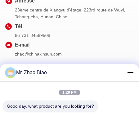
Adresse
23ème centre de Xiangyu d'étage, 223rd route de Wuyi,
Tchang-cha, Hunan, Chine
Tél
86-731-84589508
E-mail
zhao@chinakinsun.com
Mr. Zhao Biao
Notre Newsletter
1:29 PM
Abonnez-vous à notre newsletter pour des réductions et plus
encore.
Good day, what product are you looking for?