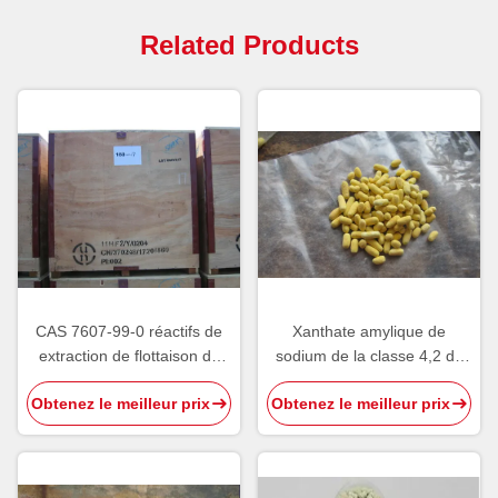
Related Products
CAS 7607-99-0 réactifs de
Xanthate amylique de
extraction de flottaison de
sodium de la classe 4,2 de
collecteur de xanthate
risque, O-pentyle
Obtenez le meilleur prix
Obtenez le meilleur prix
amylique de sodium
Dithiocarbonate de sodium
de C5H11OCSSNA