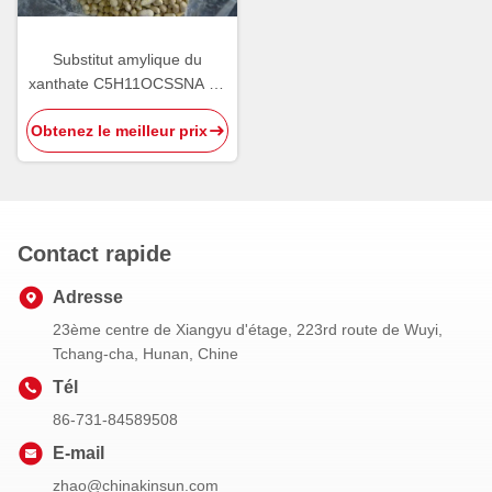
Substitut amylique du
xanthate C5H11OCSSNA de
sodium de 85% pour le Pax
Obtenez le meilleur prix
Contact rapide
Adresse
23ème centre de Xiangyu d'étage, 223rd route de Wuyi,
Tchang-cha, Hunan, Chine
Tél
86-731-84589508
E-mail
zhao@chinakinsun.com