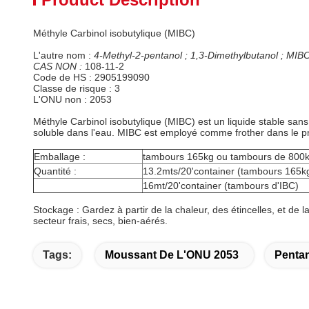
Méthyle Carbinol isobutylique (MIBC)
L'autre nom :
4-Methyl-2-pentanol ;
1,3-Dimethylbutanol ; MIB
CAS NON :
108-11-2
Code de HS : 2905199090
Classe de risque : 3
L'ONU non : 2053
Méthyle Carbinol isobutylique (MIBC) est un liquide stable san
soluble dans l'eau. MIBC est employé comme frother dans le proc
Emballage :
tambours 165kg ou tambours de 800
Quantité :
13.2mts/20'container (tambours 165k
16mt/20'container (tambours d'IBC)
Stockage : Gardez à partir de la chaleur, des étincelles, et d
secteur frais, secs, bien-aérés.
Tags:
Moussant De L'ONU 2053
Pentan