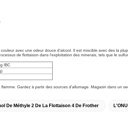
C
s couleur avec une odeur douce d'alcool. Il est miscible avec des la p
essus de flottaison dans l'exploitation des minerais, tels que le sulfu
kg IBC
g)
e la flamme. Gardez à partir des sources d'allumage. Magasin dans un s
ol De Méthyle 2 De La Flottaison 4 De Frother
L'ONU 