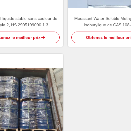
 liquide stable sans couleur de
Moussant Water Soluble Methy
yle 2, HS 2905199090 1 3
isobutylique de CAS 108
Dimethylbutanol
enez le meilleur prix
Obtenez le meilleur pri