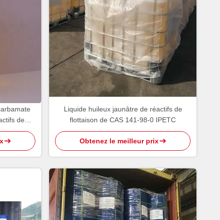
carbamate
Liquide huileux jaunâtre de réactifs de
ctifs de
flottaison de CAS 141-98-0 IPETC
%
x
Obtenez le meilleur prix