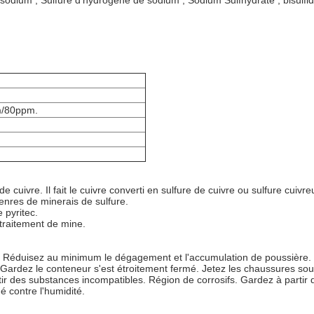
sodium ; Sulfure d'hydrogène de sodium ; Sodium Sulfhydrate ; bisulfi
/80ppm.
e cuivre. Il fait le cuivre converti en sulfure de cuivre ou
sulfure cuivre
nres de minerais de sulfure.
e pyritec
.
 traitement de mine.
 Réduisez au minimum le dégagement et l'accumulation de poussière. Ne
 Gardez le conteneur s'est étroitement fermé. Jetez les chaussures soui
tir des substances incompatibles. Région de corrosifs. Gardez à parti
 contre l'humidité.