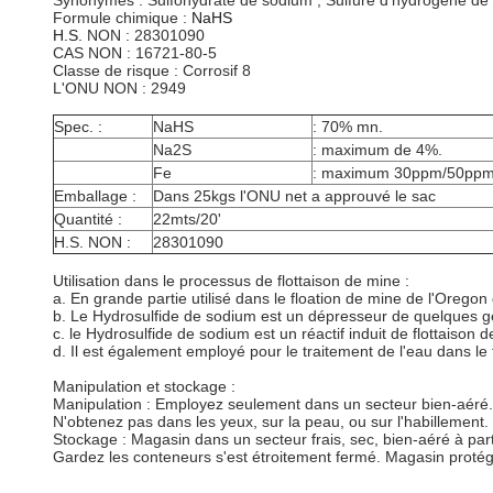
Synonymes :
Sulfohydrate de sodium ; Sulfure d'hydrogène de 
Formule chimique :
NaHS
H.S.
NON : 28301090
CAS NON : 16721-80-5
Classe de risque : Corrosif 8
L'ONU NON : 2949
Spec. :
NaHS
: 70% mn.
Na2S
: maximum de 4%.
Fe
: maximum 30ppm/50ppm
Emballage :
Dans 25kgs l'ONU net a approuvé le sac
Quantité :
22mts/20'
H.S. NON :
28301090
Utilisation dans le processus de flottaison de mine :
a.
En grande partie utilisé dans le floation de mine de l'Oregon d
b.
Le Hydrosulfide de sodium est un dépresseur de quelques ge
c.
le Hydrosulfide de sodium est un réactif induit de flottaison d
d. Il est également employé pour le traitement de l'eau dans le
Manipulation et stockage :
Manipulation : Employez seulement dans un secteur bien-aéré.
N'obtenez pas dans les yeux, sur la peau, ou sur l'habillement.
Stockage : Magasin dans un secteur frais, sec, bien-aéré à par
Gardez les conteneurs s'est étroitement fermé. Magasin protégé