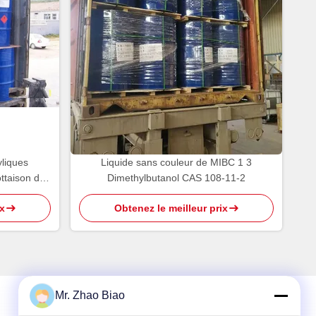
yliques
Liquide sans couleur de MIBC 1 3
ttaison de
Dimethylbutanol CAS 108-11-2
l
x
Obtenez le meilleur prix
Mr. Zhao Biao