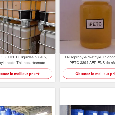
 98 0 IPETC liquides huileux,
O-Isopropyle-N-éthyle Thiono
pyle acide Thionocarbamate
IPETC 3894 AÉRIENS de réa
éthylique
flottaison de PH5 95
enez le meilleur prix
Obtenez le meilleur pri