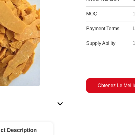
MOQ:
1
Payment Terms:
L
Supply Ability:
Obtenez Le Meille
ct Description