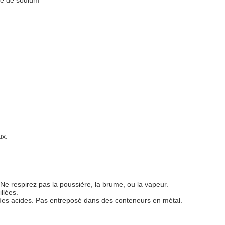
de de sodium
ux.
 respirez pas la poussière, la brume, ou la vapeur.
llées.
r des acides. Pas entreposé dans des conteneurs en métal.