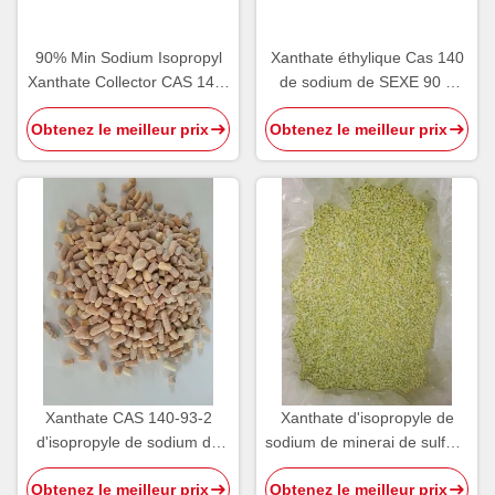
90% Min Sodium Isopropyl
Xanthate éthylique Cas 140
Xanthate Collector CAS 140-
de sodium de SEXE 90 9
93-2 produits chimiques de
réactifs de flottaison
Obtenez le meilleur prix
Obtenez le meilleur prix
flottaison
d'exploitation de
CH3CH2OCS2Na
Xanthate CAS 140-93-2
Xanthate d'isopropyle de
d'isopropyle de sodium de
sodium de minerai de sulfure
collecteur du granule SIPX
en métal, réactif d'ISO9001
Obtenez le meilleur prix
Obtenez le meilleur prix
CAS 140-93-2 SIPX