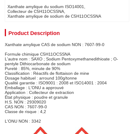
Xanthate amylique du sodium ISO14001
, 
Collecteur de C5H11OCSSNA
, 
Xanthate amylique de sodium de C5H11OCSSNA
Product Description
Xanthate amylique CAS de sodium NON : 7607-99-0
Formule chimique
C5H11OCSSNA
L'autre nom : SAXO ; Sodium Pentoxymethanedithioate ; O-
pentyle Dithiocarbonate de sodium
Pureté : 85%, minute de 90%
Classification : Réactifs de flottaison de mine
Dosage habituel : arround 100g/tonne
Qualité garantie : ISO9001 : 2008 et ISO14001 : 2004
Emballage : L'ONU a approuvé
Application : Collecteur de extraction
État physique : poudre et granule
H.S. NON : 29309020
CAS NON : 7607-99-0
Classe de risque : 4,2
L'ONU NON : 3342