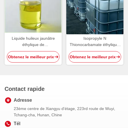
Liquide huileux jaunâtre
Isopropyle N
éthylique de
Thionocarbamate éthylique,
Thionocarbamate
HS 29302000 IPETC de Z-
Obtenez le meilleur prix
Obtenez le meilleur prix
d'isopropyle de collecteur de
200 O
CAS 141-98-0
Contact rapide
Adresse
23ème centre de Xiangyu d'étage, 223rd route de Wuyi,
Tchang-cha, Hunan, Chine
Tél