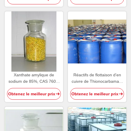
Xanthate amylique de
Réactifs de flottaison d'en
sodium de 85%, CAS 7607-
cuivre de Thionocarbamate
99-0 réactifs de flottaison de
d'O-Isopropyle-N-éthyle de
Obtenez le meilleur prix
Obtenez le meilleur prix
mousse pour le mien
collecteur de pH 5-6 IPETC